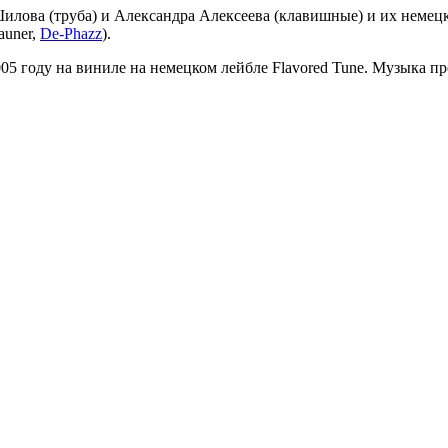
лова (труба) и Александра Алексеева (клавишные) и их немецк
auner,
De-Phazz
).
05 году на виниле на немецком лейбле Flavored Tune. Музыка п