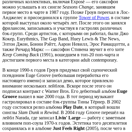
различных коллективах, включая Exposé — его саксофон
можно услышать в их сингле
Seasons Change
, занявшем
первое место в чарте в 1987 году. Позже Гроув переехал в Лос-
Анджелес и присоединился к группе
Tower of Power
, в составе
которой выступал около четырёх лет. После этого он занялся
фрилансом, записываясь и участвуя в гастролях различных
бэк-групп. Среди артистов, с которыми он работал, были Джо
Кокер, Eurythmics, The Gap Band, Huey Lewis & The News,
Элтон Джон, Бонни Рэйтт, Аарон Невилл, Эрос Рамаццотти, а
также Ричард Маркс — саксофон Стивена звучит в его хите
Keep Coming Back
(1991), вошедшем в топ-20 поп-чарта и
достигшем первого места в категории adult contemporary.
В конце 1990-х годов Гроув придумал свой сценический
псевдоним Euge Groove (небольшая переработка его
настоящего имени) и записал демо, которое привлекло
внимание нескольких лейблов. Вскоре после этого он
подписал контракт с Warner Bros. Его дебютный альбом
Euge
Groove
вышел в мае 2000 года. В тот период музыкант
гастролировал в составе бэк-группы Тины Тёрнер. В 2002
году состоялся релиз альбома
Play Date
, в который вошли
синглы
Slam Dunk
и
Rewind
. В 2004 году Groove перешёл на
лейбл Narada, где записал
Livin' Large
— работу с заметным
влиянием поп-соула 1970-х годов. Эстетика того десятилетия
сохранялась и в альбоме
Just Feels Right
(2005), после чего в