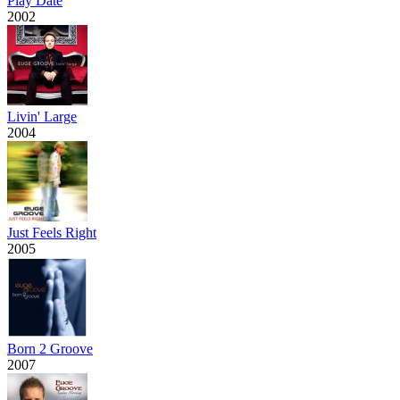
Play Date
2002
Livin' Large
2004
Just Feels Right
2005
Born 2 Groove
2007