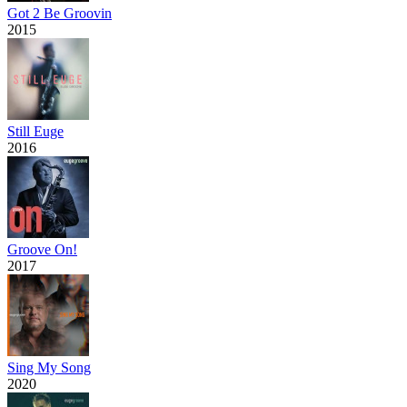
Got 2 Be Groovin
2015
Still Euge
2016
Groove On!
2017
Sing My Song
2020