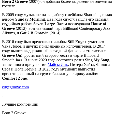
Born 2 Groove
(2007) он добавил более выраженные элементы
госпела.
В 2009 году музыкант начал работу с лейблом Shanachie, издав
альбом
Sunday Morning
. Два года спустя вышла его седьмая
студийная работа
Seven Large
. Затем последовали
House of
Groove
(2012), возглавивший чарт Billboard Contemporary Jazz
Albums, и
Got 2 B Groovin
(2014).
В 2016 году был представлен альбом
Still Euge
с участием
Чака Лоэба и других приглашённых исполнителей. В 2017
году вышел выдержанный в сходной фанковой стилистике
Groove On!
, достигший второго места в чарте Billboard
Smooth Jazz. В июне 2020 года состоялся релиз
Sing My Song
,
записанного при участии
Майсы Лик
, Питера Уайта, Филипа
Сэса и Пола Брауна. В 2023 году музыкант выпустил
ориентированный на грув и балладную лирику альбом
Comfort Zone
.
eugegroove.com
-
Лучшие композиции
Born 2 Groove