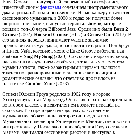
Euge Groove — популярный современный саксофонист,
известный своим
фанковым
сочетанием инструментального
джаза, ритм-н-блюза и поп-музыки. Начав карьеру в качестве
сессионного музыканта, в 2000-х годах он получил более
широкое признание, выпустив серию альбомов, которые
вошли в топ-10 чарта Billboard Jazz. Среди них были
Born 2
Groove
(2007),
House of Groove
(2012) и
Groove On!
(2017). В
его записях нередко принимают участие значимые
представители смус-джаза, в частности гитаристы Пол Браун
и Питер Уайт, которые вместе с Euge Groove работали над
альбомом
Sing My Song
(2020). Саксофон с выразительным,
насыщенным звучанием остаётся центральным элементом
музыки артиста; также характерными чертами являются
тщательно аранжированные медленные композиции и
романтические баллады, что отчётливо проявилось на
пластинке
Comfort Zone
(2023).
Стивен Юджин Гроув родился в 1962 году в городе
Хейгерстаун, штат Мэриленд. Он начал играть на фортепиано
во втором классе, а в девятилетнем возрасте перешёл на
саксофон. Его преподаватель дал ему классическое
музыкальное образование, которое он продолжил в
Музыкальной школе при Университете Майами, где проявил
интерес к джазу. После окончания обучения Гроув остался в
Майами, занимался сессионной работой и выступал в