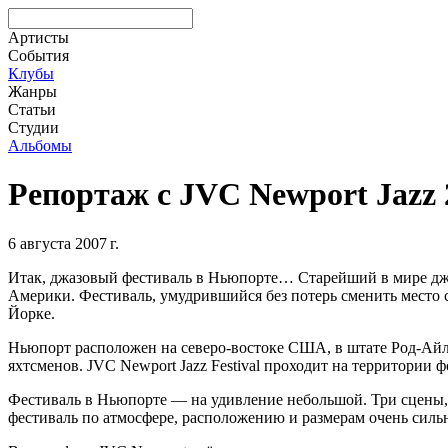
Артисты
События
Клубы
Жанры
Статьи
Студии
Альбомы
Репортаж с JVC Newport Jazz 
6 августа 2007 г.
Итак, джазовый фестиваль в Ньюпорте… Старейший в мире джа
Америки. Фестиваль, умудрившийся без потерь сменить место с
Йорке.
Ньюпорт расположен на северо-востоке США, в штате Род-Айле
яхтсменов. JVC Newport Jazz Festival проходит на территор
Фестиваль в Ньюпорте — на удивление небольшой. Три сцены, 5
фестиваль по атмосфере, расположению и размерам очень сил