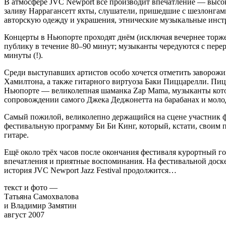
В атмосфере JVC Newport всё производит впечатление — высок
заливу Наррагансетт яхты, слушатели, пришедшие с шезлонга
авторскую одежду и украшения, этнические музыкальные инст
Концерты в Ньюпорте проходят днём (исключая вечернее торжес
публику в течение 80–90 минут; музыканты чередуются с перер
минуты (!).
Среди выступавших артистов особо хочется отметить заворож
Хамилтона, а также гитарного виртуоза Баки Пиццарелли. Пицц
Ньюпорте — великолепная шаманка Zap Mama, музыканты кото
сопровождении самого Джека Деджонетта на барабанах и мол
Самый пожилой, великолепно держащийся на сцене участник ф
фестивальную программу Би Би Кинг, который, кстати, своим 
гитаре.
Ещё около трёх часов после окончания фестиваля курортный г
впечатления и приятные воспоминания. На фестивальной доск
история JVC Newport Jazz Festival продолжится…
текст и фото —
Татьяна Самохвалова
и Владимир Замятин
август 2007