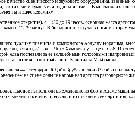
ое качество сценического и звукового оборудования, звёздный
ми, зонтиками и сумками-холодильниками… В мерчандайз-зоне ф
рументы и даже керамику.
твенное открытие), с 11:30 до 19 часов, основная масса артист
ывами в 15–30 минут. В большинстве случаев организаторам уда
ившего публику пианиста и композитора Абдуллу Ибрагима, выс
арелли, кстати, 81 год, а Чико Хамилтону — целых 86! И конечн
рой едва поспевали за её волшебными голосовыми импровизаци
одого талантливого контрабасиста Кристиана Макбрайда…
естиваля — легендарный Дэйв Брубек в свои 87 собрал на выст
поведением на сцене больше напоминал артиста разговорного ж
ородок Ньюпорт заполняли выезжающие из форта Адамс машины. Ф
е объявлений посетители размашисто писали имена артистов, ко