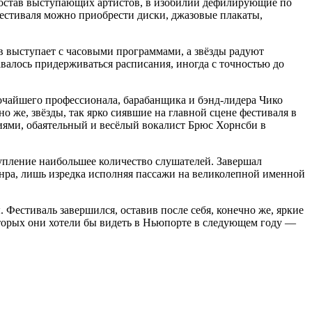
 состав выступающих артистов, в изобилии дефилирующие по
естиваля можно приобрести диски, джазовые плакаты,
ов выступает с часовыми программами, а звёзды радуют
валось придерживаться расписания, иногда с точностью до
очайшего профессионала, барабанщика и бэнд-лидера Чико
о же, звёзды, так ярко сиявшие на главной сцене фестиваля в
ями, обаятельный и весёлый вокалист Брюс Хорнсби в
упление наибольшее количество слушателей. Завершал
анра, лишь изредка исполняя пассажи на великолепной именной
естиваль завершился, оставив после себя, конечно же, яркие
торых они хотели бы видеть в Ньюпорте в следующем году —