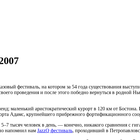
2007
зовый фестиваль, на котором за 54 года существования высту
воего проведения и после этого победно вернуться в родной Нь
нд; маленький аристократический курорт в 120 км от Бостона. 
ии форта Адамс, крупнейшего прибрежного фортификационного с
–7 тысяч человек в день, — конечно, никакого сравнения с гига
ьно напомнил нам
JazzQ фестиваль
, проходивший в Петропавловс