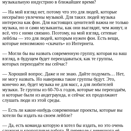
музыкальную индустрию в ближайшее время?
— На мой взгляд нет, потому что это для людей, которые
несерьёзно увлечены музыкой. Для таких людей музыка
интересна как фон. Для настоящих ценителей важна не только
музыка, но и сами музыканты, как они выглядят, чем живут, и
всё, что с ними связано. Поэтому, на мой взгляд, сетевые
лейблы — это для людей, которым нужен фон. Есть вещи,
которые невозможно «скачать» из Интернета.
— Могли бы вы назвать современную группу, которая на ваш
взгляд, в будущем будет переиздаваться, как те группы,
которых переиздаёте вы сейчас?
— Хороший вопрос. Даже и не знаю. Дайте подумать… Нет,
не могу назвать. Но наверняка такие группы будут. Это,
конечно же, будет музыка не для масс, а для любителей
музыки. Те группы из 60-70-х годов, которые мы переиздаём,
и которые были из андеграунда, и сейчас их продолжают
слушать люди из этой среды.
— Есть ли какие-нибудь современные проекты, которые вы
хотели бы издать на своем лейбле?
— Да, есть команда которую я хотел бы издать, но это очень
сложная и кропотливая работа. В переводе с немецкого её