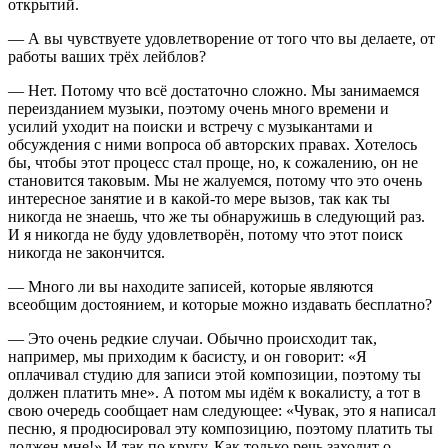
открытий.
— А вы чувствуете удовлетворение от того что вы делаете, от
работы ваших трёх лейблов?
— Нет. Потому что всё достаточно сложно. Мы занимаемся
переизданием музыки, поэтому очень много времени и
усилий уходит на поиски и встречу с музыкантами и
обсуждения с ними вопроса об авторских правах. Хотелось
бы, чтобы этот процесс стал проще, но, к сожалению, он не
становится таковым. Мы не жалуемся, потому что это очень
интересное занятие и в какой-то мере вызов, так как ты
никогда не знаешь, что же ты обнаружишь в следующий раз.
И я никогда не буду удовлетворён, потому что этот поиск
никогда не закончится.
— Много ли вы находите записей, которые являются
всеобщим достоянием, и которые можно издавать бесплатно?
— Это очень редкие случаи. Обычно происходит так,
например, мы приходим к басисту, и он говорит: «Я
оплачивал студию для записи этой композиции, поэтому ты
должен платить мне». А потом мы идём к вокалисту, а тот в
свою очередь сообщает нам следующее: «Чувак, это я написал
песню, я продюсировал эту композицию, поэтому платить ты
должен мне!» И так по кругу. Как только речь заходит о