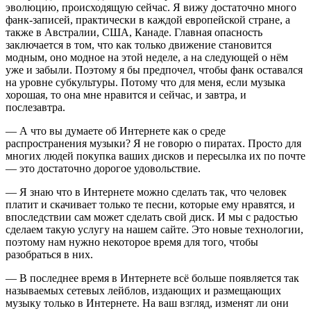
эволюцию, происходящую сейчас. Я вижу достаточно много
фанк-записей, практически в каждой европейской стране, а
также в Австралии, США, Канаде. Главная опасность
заключается в том, что как только движение становится
модным, оно модное на этой неделе, а на следующей о нём
уже и забыли. Поэтому я бы предпочел, чтобы фанк оставался
на уровне субкультуры. Потому что для меня, если музыка
хорошая, то она мне нравится и сейчас, и завтра, и
послезавтра.
— А что вы думаете об Интернете как о среде
распространения музыки? Я не говорю о пиратах. Просто для
многих людей покупка ваших дисков и пересылка их по почте
— это достаточно дорогое удовольствие.
— Я знаю что в Интернете можно сделать так, что человек
платит и скачивает только те песни, которые ему нравятся, и
впоследствии сам может сделать свой диск. И мы с радостью
сделаем такую услугу на нашем сайте. Это новые технологии,
поэтому нам нужно некоторое время для того, чтобы
разобраться в них.
— В последнее время в Интернете всё больше появляется так
называемых сетевых лейблов, издающих и размещающих
музыку только в Интернете. На ваш взгляд, изменят ли они