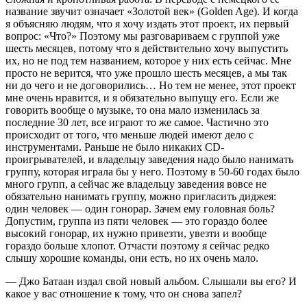
название звучит означает «Золотой век» (Golden Age). И когда
я объясняю людям, что я хочу издать этот проект, их первый
вопрос: «Что?» Поэтому мы разговариваем с группой уже
шесть месяцев, потому что я действительно хочу выпустить
их, но не под тем названием, которое у них есть сейчас. Мне
просто не верится, что уже прошло шесть месяцев, а мы так
ни до чего и не договорились… Но тем не менее, этот проект
мне очень нравится, и я обязательно выпущу его. Если же
говорить вообще о музыке, то она мало изменилась за
последние 30 лет, все играют то же самое. Частично это
происходит от того, что меньше людей имеют дело с
инструментами. Раньше не было никаких CD-
проигрывателей, и владельцу заведения надо было нанимать
группу, которая играла бы у него. Поэтому в 50-60 годах было
много групп, а сейчас же владельцу заведения вовсе не
обязательно нанимать группу, можно пригласить диджея:
один человек — один гонорар. Зачем ему головная боль?
Допустим, группа из пяти человек — это гораздо более
высокий гонорар, их нужно привезти, увезти и вообще
гораздо больше хлопот. Отчасти поэтому я сейчас редко
слышу хорошие команды, они есть, но их очень мало.
— Джо Батаан издал свой новый альбом. Слышали вы его? И
какое у вас отношение к тому, что он снова запел?