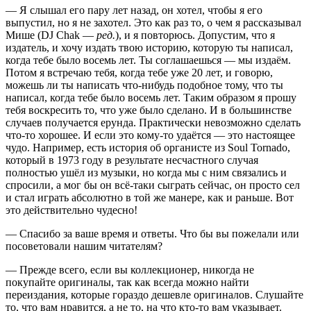
— Я слышал его пару лет назад, он хотел, чтобы я его
выпустил, но я не захотел. Это как раз то, о чем я рассказывал
Мише (DJ Chak —
ред.
), и я повторюсь. Допустим, что я
издатель, и хочу издать твою историю, которую ты написал,
когда тебе было восемь лет. Ты соглашаешься — мы издаём.
Потом я встречаю тебя, когда тебе уже 20 лет, и говорю,
можешь ли ты написать что-нибудь подобное тому, что ты
написал, когда тебе было восемь лет. Таким образом я прошу
тебя воскресить то, что уже было сделано. И в большинстве
случаев получается ерунда. Практически невозможно сделать
что-то хорошее. И если это кому-то удаётся — это настоящее
чудо. Например, есть история об органисте из Soul Tornado,
который в 1973 году в результате несчастного случая
полностью ушёл из музыки, но когда мы с ним связались и
спросили, а мог бы он всё-таки сыграть сейчас, он просто сел
и стал играть абсолютно в той же манере, как и раньше. Вот
это действительно чудесно!
— Спасибо за ваше время и ответы. Что бы вы пожелали или
посоветовали нашим читателям?
— Прежде всего, если вы коллекционер, никогда не
покупайте оригиналы, так как всегда можно найти
переиздания, которые гораздо дешевле оригиналов. Слушайте
то, что вам нравится, а не то, на что кто-то вам указывает.