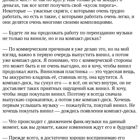
деньгах, так все хотят получить свой «кусок пирога».
Некоторые — ужасные скряги, с которыми очень трудно
работать, но есть и такие, с которыми работать очень легко, и
они делятся очень многими своими композициями.
— Будете ли вы продолжать работу по переизданию музыки
не только на виниле, но и на компакт-дисках?
— По коммерческим причинам я уже делаю это, но на мой
взгляд, важно в первую очередь выпустить винил, а потом
уже компакт-диск. Я понимаю, что с коммерческой стороны
это может быть и не очень выгодно, но я хочу, чтобы винил
продолжал жить. Виниловая пластинка — это чудесная вещь,
ты аккуратно кладешь её, ставишь иглу, она крутится. А
компакт-диск, ты сунул его — и всё, он исчез внутри, он не
доставляет таких приятных ощущений как винил. Я хочу,
чтобы люди покупали винил. Поэтому я всегда сначала
выпускаю сорокапятки, а потом уже компакт-диск. Хочешь
первым услышать музыку — пожалуйста, покупай винил. Не
хочешь покупать винил — дождись появления компакт-диска.
— Что происходит с движением фанк-музыки на данный
момент, как вы думаете, какие изменения ждут его в будущем?
— Прежде всего, я достаточно хорошо воспринимаю его