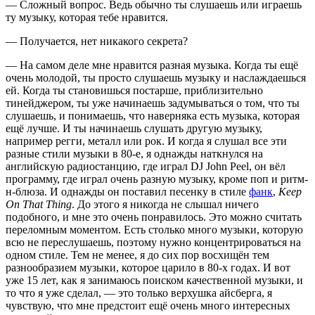
— Сложный вопрос. Ведь обычно ты слушаешь или играешь
ту музыку, которая тебе нравится.
— Получается, нет никакого секрета?
— На самом деле мне нравится разная музыка. Когда ты ещё
очень молодой, ты просто слушаешь музыку и наслаждаешься
ей. Когда ты становишься постарше, приблизительно
тинейджером, ты уже начинаешь задумываться о том, что ты
слушаешь, и понимаешь, что наверняка есть музыка, которая
ещё лучше. И ты начинаешь слушать другую музыку,
например регги, металл или рок. И когда я слушал все эти
разные стили музыки в 80-е, я однажды наткнулся на
английскую радиостанцию, где играл DJ John Peel, он вёл
программу, где играл очень разную музыку, кроме поп и ритм-
н-блюза. И однажды он поставил песенку в стиле
фанк
,
Keep
On That Thing
. До этого я никогда не слышал ничего
подобного, и мне это очень понравилось. Это можно считать
переломным моментом. Есть столько много музыки, которую
всю не переслушаешь, поэтому нужно концентрироваться на
одном стиле. Тем не менее, я до сих пор восхищён тем
разнообразием музыки, которое царило в 80-х годах. И вот
уже 15 лет, как я занимаюсь поиском качественной музыки, и
то что я уже сделал, — это только верхушка айсберга, я
чувствую, что мне предстоит ещё очень много интересных